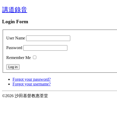
講道錄音
Login Form
User Name
Password
Remember Me
Forgot your password?
Forgot your username?
©2026 沙田基督教惠荃堂