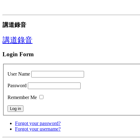
講道錄音
講道錄音
Login Form
User Name
Password
Remember Me
Forgot your password?
Forgot your username?