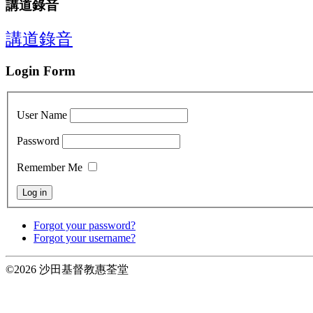
講道錄音
講道錄音
Login Form
User Name
Password
Remember Me
Forgot your password?
Forgot your username?
©2026 沙田基督教惠荃堂